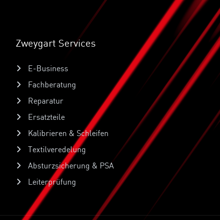
Zweygart Services
E-Business
Fachberatung
Reparatur
Ersatzteile
Kalibrieren & Schleifen
Textilveredelung
Absturzsicherung & PSA
Leiterprüfung