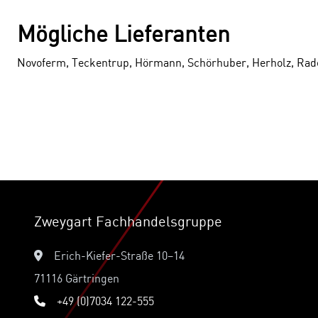
Mögliche Lieferanten
Novoferm, Teckentrup, Hörmann, Schörhuber, Herholz, Ra
Zweygart Fachhandelsgruppe
Erich-Kiefer-Straße 10–14
71116 Gärtringen
+49 (0)7034 122-555