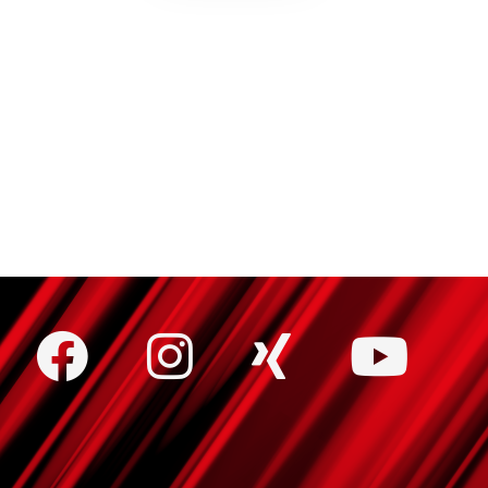
Wir beraten Sie gerne und helfen Ihnen dabei das
passende Produkt für Ihren Anwendungsfall zu
finden.